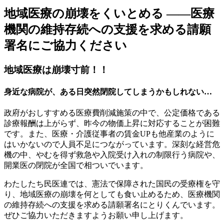
地域医療の崩壊をくいとめる ――医療
機関の維持存続への支援を求める請願
署名にご協力ください
地域医療は崩壊寸前！！
身近な病院が、ある日突然閉院してしまうかもしれない…
政府がおしすすめる医療費削減施策の中で、公定価格である
診療報酬は上がらず、昨今の物価上昇に対応することが困難
です。また、医療・介護従事者の賃金UPも他産業のように
はいかないので人員不足につながっています。深刻な経営危
機の中、やむを得ず救急や入院受け入れの制限行う病院や、
開業医の閉院が全国で相ついでいます。
わたしたち民医連では、憲法で保障された国民の受療権を守
り、地域医療の崩壊を何としても食い止めるため、医療機関
の維持存続への支援を求める請願署名にとりくんでいます。
ぜひご協力いただきますようお願い申し上げます。