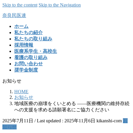
Skip to the content
Skip to the Navigation
奈良民医連
ホーム
私たちの紹介
私たちの取り組み
採用情報
医療系学生・高校生
看護の取り組み
お問い合わせ
奨学金制度
お知らせ
HOME
お知らせ
地域医療の崩壊をくいとめる ――医療機関の維持存続
への支援を求める請願署名にご協力ください
2025年7月11日
/ Last updated :
2025年11月6日
kikanshi-com
お
知らせ