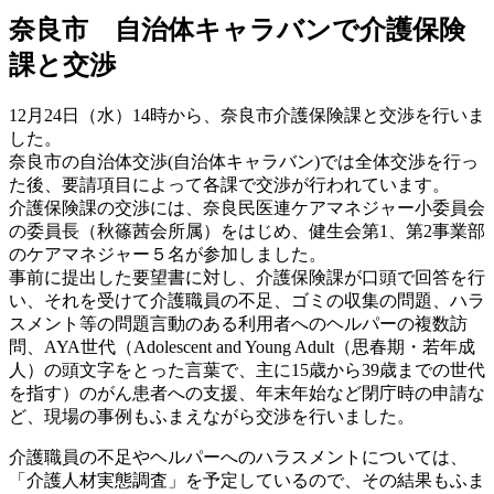
奈良市 自治体キャラバンで介護保険
課と交渉
12月24日（水）14時から、奈良市介護保険課と交渉を行いま
した。
奈良市の自治体交渉(自治体キャラバン)では全体交渉を行っ
た後、要請項目によって各課で交渉が行われています。
介護保険課の交渉には、奈良民医連ケアマネジャー小委員会
の委員長（秋篠茜会所属）をはじめ、健生会第1、第2事業部
のケアマネジャー５名が参加しました。
事前に提出した要望書に対し、介護保険課が口頭で回答を行
い、それを受けて介護職員の不足、ゴミの収集の問題、ハラ
スメント等の問題言動のある利用者へのヘルパーの複数訪
問、AYA世代（Adolescent and Young Adult（思春期・若年成
人）の頭文字をとった言葉で、主に15歳から39歳までの世代
を指す）のがん患者への支援、年末年始など閉庁時の申請な
ど、現場の事例もふまえながら交渉を行いました。
介護職員の不足やヘルパーへのハラスメントについては、
「介護人材実態調査」を予定しているので、その結果もふま