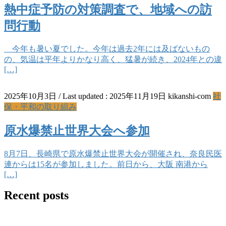
熱中症予防の対策調査で、地域への訪
問行動
今年も暑い夏でした。今年は過去2年には及ばないもの
の、気温は平年よりかなり高く、猛暑が続き、2024年との違
[…]
2025年10月3日
/ Last updated :
2025年11月19日
kikanshi-com
社
保・平和の取り組み
原水爆禁止世界大会へ参加
8月7日、長崎県で原水爆禁止世界大会が開催され、奈良民医
連からは15名が参加しました。前日から、大阪 南港から
[…]
Recent posts