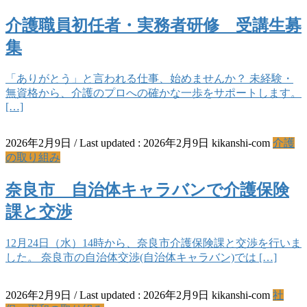
介護職員初任者・実務者研修 受講生募
集
「ありがとう」と言われる仕事、始めませんか？ 未経験・
無資格から、介護のプロへの確かな一歩をサポートします。
[…]
2026年2月9日
/ Last updated :
2026年2月9日
kikanshi-com
介護
の取り組み
奈良市 自治体キャラバンで介護保険
課と交渉
12月24日（水）14時から、奈良市介護保険課と交渉を行いま
した。 奈良市の自治体交渉(自治体キャラバン)では […]
2026年2月9日
/ Last updated :
2026年2月9日
kikanshi-com
社