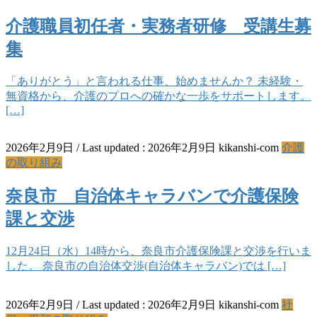
介護職員初任者・実務者研修 受講生募
集
「ありがとう」と言われる仕事、始めませんか？ 未経験・
無資格から、介護のプロへの確かな一歩をサポートします。
[…]
2026年2月9日
/ Last updated :
2026年2月9日
kikanshi-com
介護
の取り組み
奈良市 自治体キャラバンで介護保険
課と交渉
12月24日（水）14時から、奈良市介護保険課と交渉を行いま
した。 奈良市の自治体交渉(自治体キャラバン)では […]
2026年2月9日
/ Last updated :
2026年2月9日
kikanshi-com
社