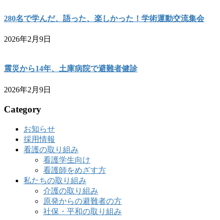
280名で学んだ、語った、楽しかった！学術運動交流集会
2026年2月9日
震災から14年、土庫病院で避難者健診
2026年2月9日
Category
お知らせ
採用情報
看護の取り組み
看護学生向け
看護師をめざす方
私たちの取り組み
介護の取り組み
原発からの避難者の方
社保・平和の取り組み