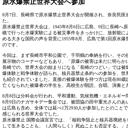
原水爆禁止世界大会へ参加
8月7日、長崎県で原水爆禁止世界大会が開催され、奈良民医
た。
原水爆禁止世界大会は、1945年8月6日に広島、9日に長崎へ
礁で行った水爆実験による被災事件をきっかけに、放射能に
める大きな国民の声を背景に1955年8月、広島で第1回原
のです。
今回は、まず長崎市平和公園で、千羽鶴の奉納を行い、その
展示物のコーナーなどもあり、「原爆の被害は未だに明らか
長崎での、世界大会の始まりになる「長崎のつどい」では被
爆体験と戦争体験が語られ、核兵器禁止条約への参加を、世
も紹介されていました。直接の被爆体験を持つ方は現在80
亡くなられた被爆者の半生を、高校生が朗読、合唱、演奏と
8月8日は分科会が行われ、平和運動、気候危機・エネルギ
8月9日のナガサキデー集会では、被団協の田中重光さんの
は広島も含め、全体では延べ1万2930人が参加したとのこ
感じられる世界大会でした。
原水爆禁止 国際会議宣言では、「核戦争阻止と核兵器廃絶
して生きることも、（人間らしく）死ぬことも否定する。」