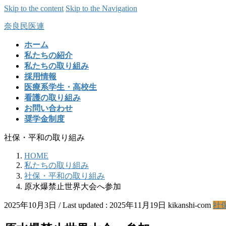
Skip to the content
Skip to the Navigation
奈良民医連
ホーム
私たちの紹介
私たちの取り組み
採用情報
医療系学生・高校生
看護の取り組み
お問い合わせ
奨学金制度
社保・平和の取り組み
HOME
私たちの取り組み
社保・平和の取り組み
原水爆禁止世界大会へ参加
2025年10月3日
/ Last updated :
2025年11月19日
kikanshi-com
社