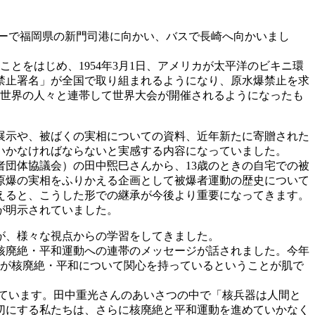
リーで福岡県の新門司港に向かい、バスで長崎へ向かいまし
ことをはじめ、1954年3月1日、アメリカが太平洋のビキニ環
禁止署名」が全国で取り組まれるようになり、原水爆禁止を求
年、世界の人々と連帯して世界大会が開催されるようになったも
展示や、被ばくの実相についての資料、近年新たに寄贈された
いかなければならないと実感する内容になっていました。
団体協議会）の田中煕巳さんから、13歳のときの自宅での被
原爆の実相をふりかえる企画として被爆者運動の歴史について
えると、こうした形での継承が今後より重要になってきます。
が明示されていました。
が、様々な視点からの学習をしてきました。
核廃絶・平和運動への連帯のメッセージが話されました。今年
人が核廃絶・平和について関心を持っているということが肌で
ています。田中重光さんのあいさつの中で「核兵器は人間と
切にする私たちは、さらに核廃絶と平和運動を進めていかなく