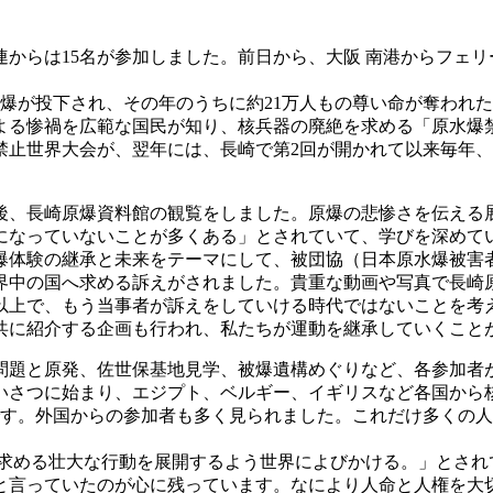
連からは15名が参加しました。前日から、大阪 南港からフェ
原爆が投下され、その年のうちに約21万人もの尊い命が奪われた
よる惨禍を広範な国民が知り、核兵器の廃絶を求める「原水爆
水爆禁止世界大会が、翌年には、長崎で第2回が開かれて以来毎
後、長崎原爆資料館の観覧をしました。原爆の悲惨さを伝える
になっていないことが多くある」とされていて、学びを深めて
爆体験の継承と未来をテーマにして、被団協（日本原水爆被害者
界中の国へ求める訴えがされました。貴重な動画や写真で長崎
歳以上で、もう当事者が訴えをしていける時代ではないことを考
共に紹介する企画も行われ、私たちが運動を継承していくこと
ー問題と原発、佐世保基地見学、被爆遺構めぐりなど、各参加者
あいさつに始まり、エジプト、ベルギー、イギリスなど各国から
とです。外国からの参加者も多く見られました。これだけ多くの
を求める壮大な行動を展開するよう世界によびかける。」とされ
と言っていたのが心に残っています。なにより人命と人権を大